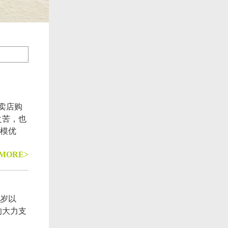
卖店购
之苦，也
规模优
MORE>
周岁以
的大力支